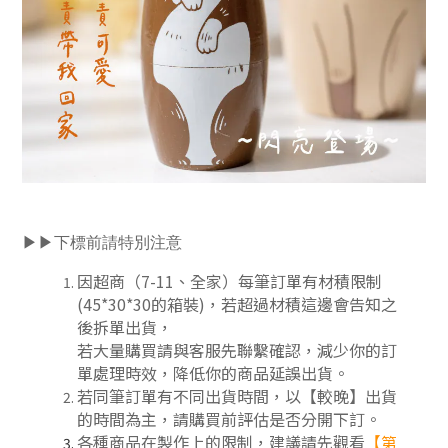
▶▶下標前請特別注意
因超商（7-11、全家）每筆訂單有材積限制
(45*30*30的箱裝)，若超過材積這邊會告知之
後拆單出貨，
若大量購買請與客服先聯繫確認，減少你的訂
單處理時效，降低你的商品延誤出貨。
若同筆訂單有不同出貨時間，以【較晚】出貨
的時間為主，請購買前評估是否分開下訂
。
各種商品在製作上的限制，建議請先觀看
【第