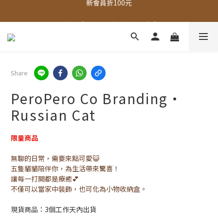
全館，滿888超取免運｜滿1500宅配免運 
全館現貨商品，3個工作天內出貨
全館，滿888超取免運｜滿1500宅配免運 
Share
PeroPero Co Branding・
Russian Cat
限量商品
無聊的日常，需要來點可愛😺
五隻貓貓陪伴你，為生活帶來驚喜！
讓每一打開都是療癒💕
不僅可以當家中裝飾，也可化為小物收納盒。
現貨商品：3個工作天內出貨