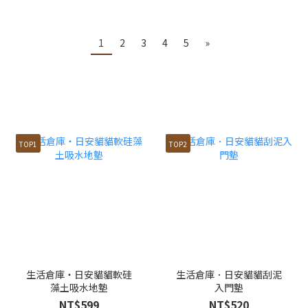
1
2
3
4
5
»
TOP1
TOP2
生活倉庫・日安貓貓軟硅
生活倉庫．日安貓貓刮泥
藻土吸水地墊
入門墊
NT$599
NT$520