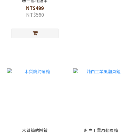
暖白雪花燈串
NT$499
NT$560
木質簡約鬧鐘
純白工業風翻頁鐘