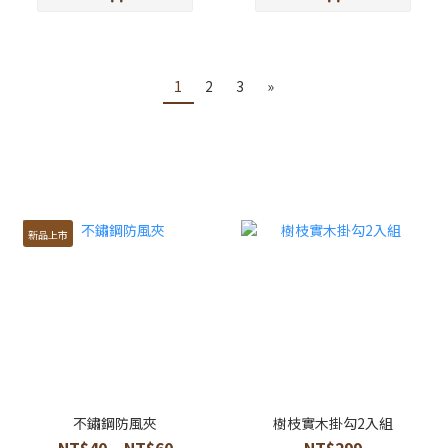
1
2
3
»
新品上市
不鏽鋼防風夾
樹枝實木掛勾2入組
NT$40 ~ NT$60
NT$299