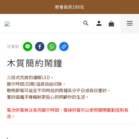
新會員折100元
全館，滿888超取免運｜滿1500宅配免運 
全館現貨商品，3個工作天內出貨
全館，滿888超取免運｜滿1500宅配免運 
分享到
木質簡約鬧鐘
三段式亮度的護眼LED，
顯示時間/日期/溫度自由切換，
聰明節電可設定不同時段的鬧鐘區分平日或假日響鈴，
響鈴遠離手機輻射更貼心的照顧你的生活。
電池供電無法長亮顯示時間，電線供電可以使用關閉震動控制長
亮。