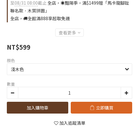
至
08/31 08:00
截止
全店，☀️豔陽季，滿$1499贈「馬卡龍腳趾
聯名款．木質拼圖」
全店，🚚全館滿888享超取免運
查看更多
NT$599
顏色
數量
加入購物車
立即購買
加入追蹤清單