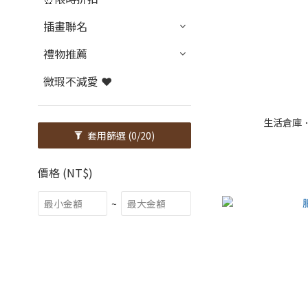
插畫聯名
禮物推薦
微瑕不減愛 ❤️
生活倉庫
套用篩選
(0/20)
價格 (NT$)
~