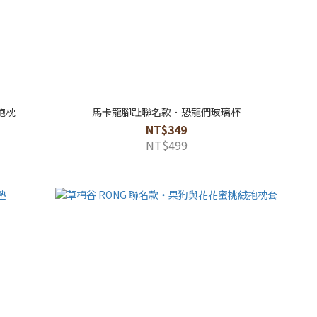
抱枕
馬卡龍腳趾聯名款．恐龍們玻璃杯
NT$349
NT$499