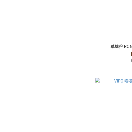
草棉谷 R