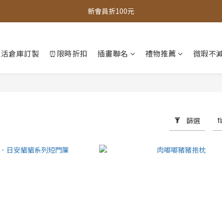
全館，滿888超取免運｜滿1500宅配免運 
全館現貨商品，3個工作天內出貨
全館，滿888超取免運｜滿1500宅配免運 
生活倉庫訂製
⏰限時折扣
插畫聯名
禮物推薦
微瑕不減
篩選