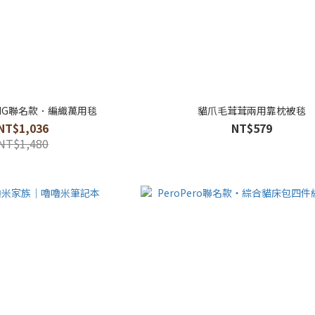
ONG聯名款．編織萬用毯
貓爪毛茸茸兩用靠枕被毯
NT$1,036
NT$579
NT$1,480