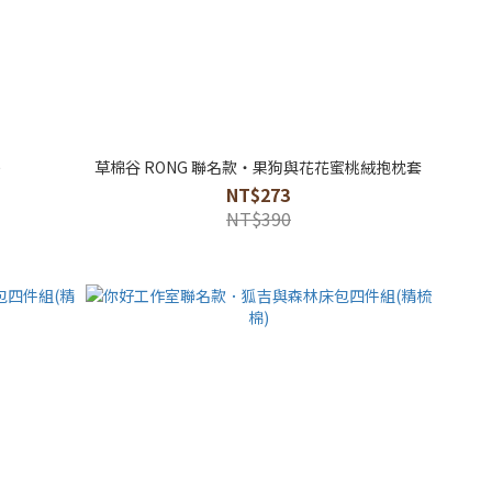
墊
草棉谷 RONG 聯名款・果狗與花花蜜桃絨抱枕套
NT$273
NT$390