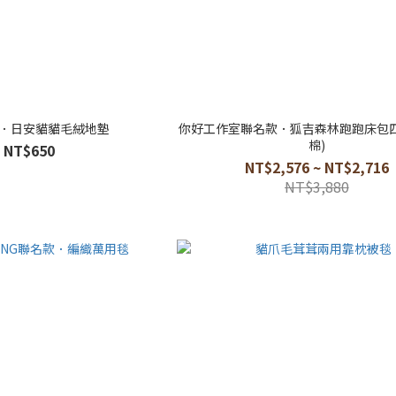
．日安貓貓毛絨地墊
你好工作室聯名款．狐吉森林跑跑床包四
棉)
NT$650
NT$2,576 ~ NT$2,716
NT$3,880