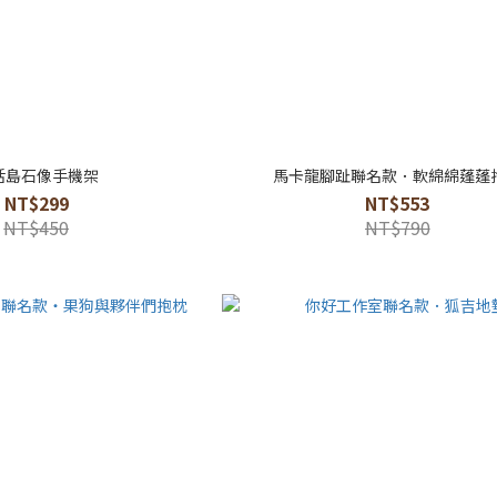
活島石像手機架
馬卡龍腳趾聯名款．軟綿綿蓬蓬
NT$299
NT$553
NT$450
NT$790