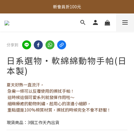
全館，滿888超取免運｜滿1500宅配免運 
全館現貨商品，3個工作天內出貨
全館，滿888超取免運｜滿1500宅配免運 
分享到
日系選物・軟綿綿動物手帕(日
本製)
夏天好熱一直流汗，
急需一條可以反覆使用的擦拭手帕！
這時候這個可愛系列就發揮作用啦～
細緻療癒的動物刺繡，超用心的滾邊小細節，
重點還是100%棉質材質，擦拭的時候完全不會不舒服！
現貨商品：3個工作天內出貨