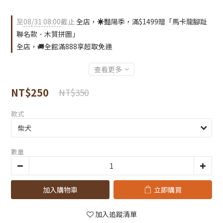
至
08/31 08:00
截止
全店，☀️豔陽季，滿$1499贈「馬卡龍腳趾
聯名款．木質拼圖」
全店，🚚全館滿888享超取免運
查看更多
NT$250
NT$350
款式
數量
加入購物車
立即購買
加入追蹤清單