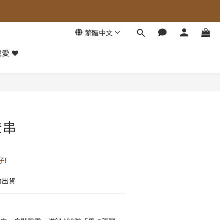
繁體中文
愛 ❤️
立即購買
燈串
!
內出貨