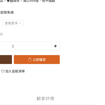
店，☀️豔陽季，滿$1499贈「馬卡龍腳
」
享超取免運
查看更多
60
立即購買
加入追蹤清單
顧客評價