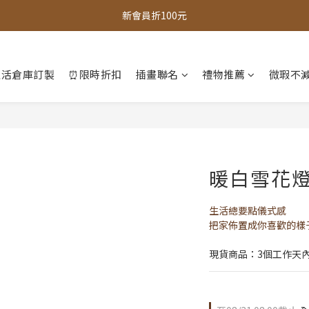
全館，滿888超取免運｜滿1500宅配免運 
全館現貨商品，3個工作天內出貨
全館，滿888超取免運｜滿1500宅配免運 
生活倉庫訂製
⏰限時折扣
插畫聯名
禮物推薦
微瑕不減
暖白雪花
生活總要點儀式感
把家佈置成你喜歡的樣子
現貨商品：3個工作天