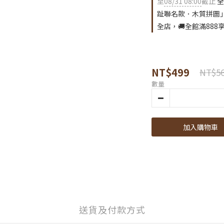
至
08/31 08:00
截止
全
趾聯名款．木質拼圖
全店，🚚全館滿888
NT$499
NT$5
數量
加入購物車
送貨及付款方式