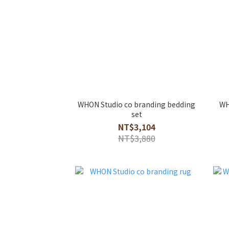
WHON Studio co branding bedding
WH
set
NT$3,104
NT$3,880