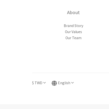
About
Brand Story
Our Values
Our Team
$
TWD
English