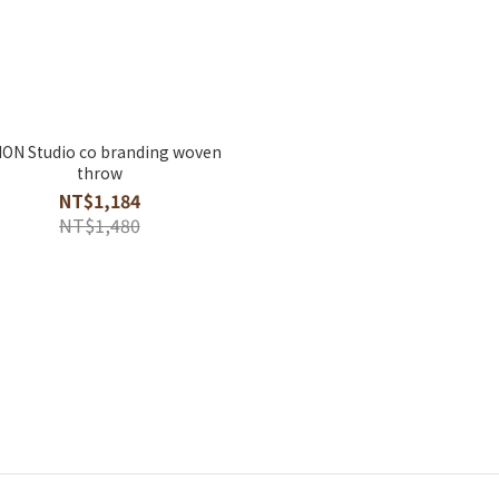
ON Studio co branding woven
throw
NT$1,184
NT$1,480