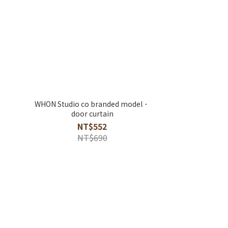
WHON Studio co branded model．
door curtain
NT$552
NT$690