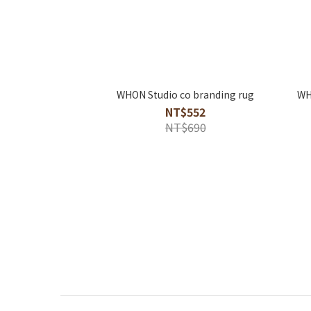
WHON Studio co branding rug
WH
NT$552
NT$690