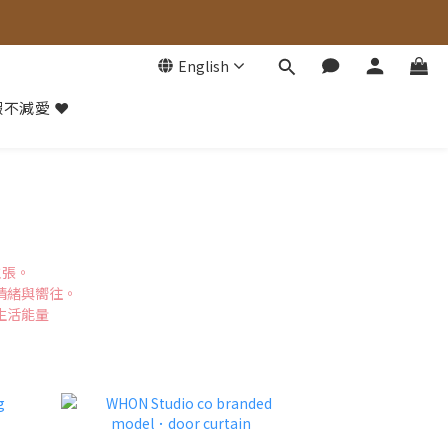
English
不減愛 ❤️
主張。
的情緒與嚮往。
生活能量