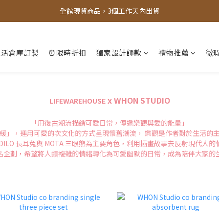
全館，滿888超取免運｜滿1500宅配免運 
全館現貨商品，3個工作天內出貨
全館，滿888超取免運｜滿1500宅配免運 
生活倉庫訂製
⏰限時折扣
獨家設計師款
禮物推薦
微瑕
x WHON STUDIO
LIFEWAREHOUSE
「用復古潮流描繪可愛日常，傳遞樂觀與愛的能量」
緩」，運用可愛的次文化的方式呈現懷舊潮流， 樂觀是作者對於生活的
DILO 長耳兔與 MOTA 三眼熊為主要角色，利用插畫故事去反射現代人
名企劃，希望將人類複雜的情緒轉化為可愛幽默的日常，成為陪伴大家的