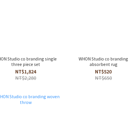
ON Studio co branding single
WHON Studio co branding
three piece set
absorbent rug
NT$1,824
NT$520
NT$2,280
NT$650