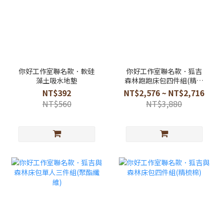
你好工作室聯名款．軟硅
你好工作室聯名款．狐吉
藻土吸水地墊
森林跑跑床包四件組(精梳
棉)
NT$392
NT$2,576 ~ NT$2,716
NT$560
NT$3,880