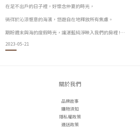
在足不出戶的日子裡，好懷念仲夏的時光，
可以從房間或某個區域開始，將不需要的物品整理出來，為家
中創造更多的空間。
徜徉於沁涼愜意的海濱，悠遊自在地釋放所有焦慮。
使用收納盒、書架或衣櫃來整理物品，讓家看起來更整潔。
期盼週末與海的度假時光，讓湛藍純淨映入我們的房裡 !
這樣做不僅能提升居家環境的美觀度，還能減少混亂和壓力
2023-05-21
感。
生活中，少不了一些儀式感！
就算不能出遠門，無法出國的妳
Step.2 添加自然元素
也能享受在海灘上的日子，想像自己在海島中奔放！
關於我們
我們選了一些物品，獻給喜歡藍色的你！
品牌故事
添加自然
購物須知
隱私權政策
踏進家門，瞬間來到海島世界!
運送政策