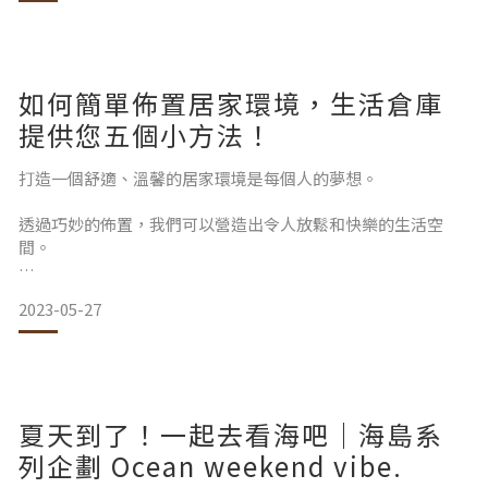
位於日本的最南端，擁有獨特的亞熱帶氣候
素有日本夏威夷之稱！是個充滿多元文化的地方！
小編整理五大名店，口袋名單大公開！！
如何簡單佈置居家環境，生活倉庫
提供您五個小方法！
打造一個舒適、溫馨的居家環境是每個人的夢想。
透過巧妙的佈置，我們可以營造出令人放鬆和快樂的生活空
第一站. Houki Boshi (ほうき星 港川本店)
間。
店內主要販售擁有日本「天使之鈴」美名的可麗露，
生活倉庫分享以下五個方法，幫助您打造理想的居家環境。
2023-05-27
喜歡這款法式經典點心的你，千萬別錯過外焦脆內Q軟的口
感，
Step.1 清潔跟整理
更有甜蜜的黑糖香氣及滋味，是這間
夏天到了！一起去看海吧｜海島系
列企劃 Ocean weekend vibe.
清潔和整理是佈置居家環境的第一步。