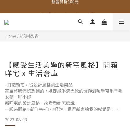
全館，滿888超取免運｜滿1500宅配免運 
全館現貨商品，3個工作天內出貨
全館，滿888超取免運｜滿1500宅配免運 
Home
/
部落格列表
【感受生活美學的新宅風格】開箱
咩宅 x 生活倉庫
–打造新宅，從設計風格到生活用品
甚至將我們沒想到的，她都能淋漓盡致的發揮溫暖手寫系羊毛
女孩－咩小妤
新咩宅的設計風格，來看看她怎麼說
一起來開箱✨新咩宅–咩小妤說：覺得新家給我的感覺是：
▸質感 / 微小細節感受生活美學
2023-08-03
▸和諧 / 找到平衡方能自在生活
▸雋永 / 在經典風格中點綴巧思從去年聖誕節在挑朋友禮物時，