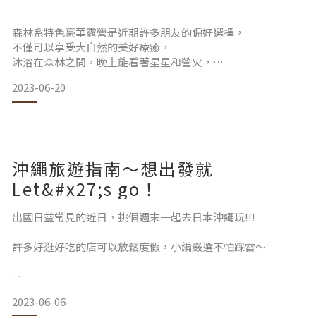
森林系特色豪華露營是近期許多朋友的偏好選擇，
NO.1｜明星咖啡館
不僅可以享受大自然的美好療癒，
沐浴在森林之間，晚上能看著星星和營火，
西元1949年，一個18歲的建中畢業生(簡錦錐先生)
替自己平日的忙碌留空充電呢~
2023-06-20
與5個年紀比他大三輪的俄羅斯人，
一起來看看，可以放鬆露營景點有哪些呢！Let's go camping!
把「明星咖啡館」從上海霞飛路七號延續到台北武昌街一段七
號，
沖繩旅遊指南～想出發就
南投｜峇嵐杉丘
從此開啟了明星一甲子的璀璨歲月。
Let&#x27;s go！
峇嵐杉丘BALAN HILL GLAMPING座落於南投魚池鄉的金龍山
( 地點📌 台北市中正區武昌街一段5號2樓 )
旁，
出國日益常見的近日，挑個週末一起去日本沖繩玩!!!
&n
鄰近日月潭國家風景區，山林無邊無際，綠意蔓開一片秘境。
許多好逛好吃的店可以放鬆度假，小編嚴選不怕踩雷～
秘境的一端，就讓峇嵐杉丘的杉靈、茶精與水神三位守護神們
帶領大家，
2023-06-06
｛沖繩｜Ｏｋｉｎａｗａ｝
盡情體驗「杉中」美好的