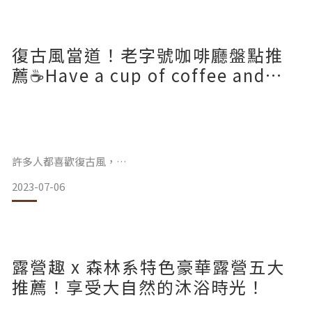
逛到中山站南西誠品的生活倉庫，
整個大愛！
當時就被知日謙手寫系列美到燒爆
復古風當道！老字號咖啡廳盤點推
立馬買了一個超浪漫的盤子送給好朋友。
–
薦☕Have a cup of coffee and
上個月要挑好朋友生日禮物的時候
chill~
也是逛到生活倉庫的時候，
覺得
許多人都喜歡復古風，
2023-07-06
跑新店之餘不妨也去些老字號的咖啡廳感受時代洗禮後的精華
店家。
小編精心挑選了五間老字號咖啡廳，週末就去走走吧！
露營趣 x 森林系特色豪華露營五大
一起解鎖口袋名單🔒🔒讓你一秒回到過去！
推薦！享受大自然的沐浴時光！