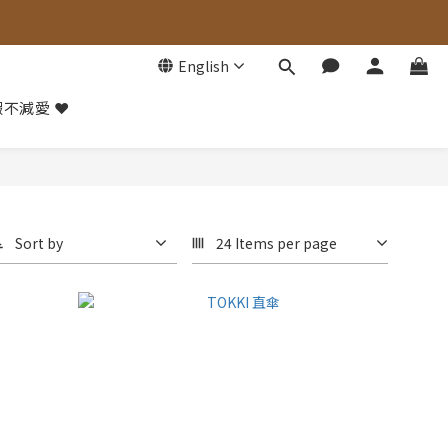
English
不減愛 ❤️
Sort by
24 Items per page