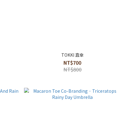
TOKKI 直傘
NT$700
NT$800