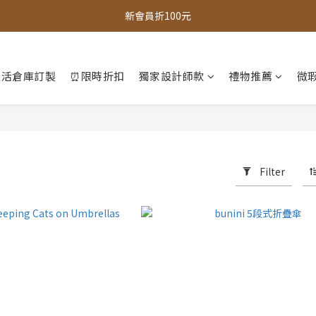
全館，滿888超取免運｜滿1500宅配免運 
新會員折100元
全館現貨商品，3個工作天內出貨
生活倉庫訂製
⏰限時折扣
獨家設計師款
禮物推薦
微瑕
全館，滿888超取免運｜滿1500宅配免運 
Filter