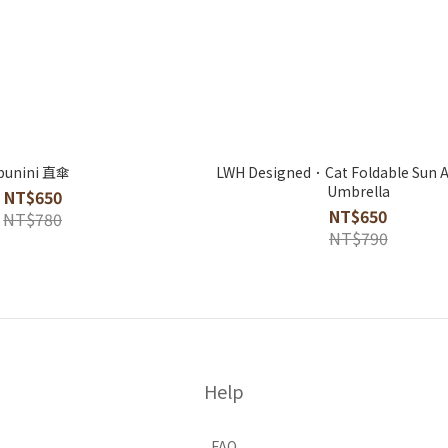
bunini 直傘
LWH Designed．Cat Foldable Sun A
Umbrella
NT$650
NT$650
NT$780
NT$790
Help
FAQ