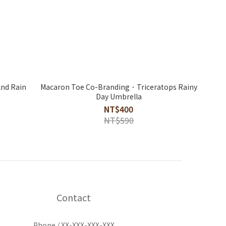
nd Rain
Macaron Toe Co-Branding．Triceratops Rainy
Day Umbrella
NT$400
NT$590
Contact
Phone / XX-XXX-XXX-XXX