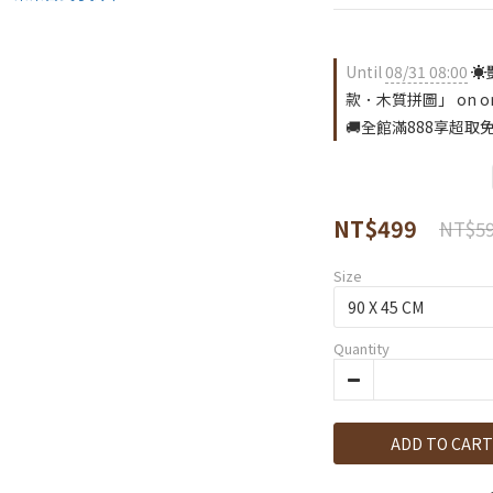
Until
08/31 08:00
☀
款．木質拼圖」 on or
🚚全館滿888享超取免運
NT$499
NT$5
Size
Quantity
ADD TO CART