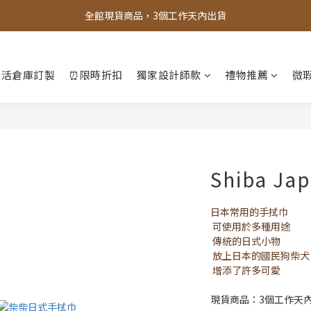
全館現貨商品，3個工作天內出貨
全館，滿888超取免運｜滿1500宅配免運 
全館，滿888超取免運｜滿1500宅配免運 
生活倉庫訂製
⏰限時折扣
獨家設計師款
禮物推薦
微瑕
Shiba Ja
日本常用的手拭巾
可使用於多種用途
傳統的日式小物
放上日本的國民狗柴犬
增添了許多可愛
現貨商品：3個工作天