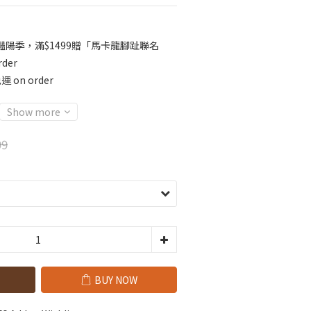
️豔陽季，滿$1499贈「馬卡龍腳趾聯名
der
 on order
Show more
99
BUY NOW