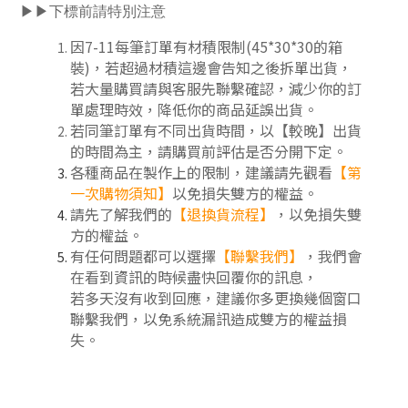
▶▶下標前請特別注意
因7-11每筆訂單有材積限制(45*30*30的箱
裝)，若超過材積這邊會告知之後拆單出貨，
若大量購買請與客服先聯繫確認，減少你的訂
單處理時效，降低你的商品延誤出貨。
若同筆訂單有不同出貨時間，以【較晚】出貨
的時間為主，請購買前評估是否分開下定
。
各種商品在製作上的限制，建議請先觀看
【
第
一次購物須知
】
以免損失雙方的權益。
請先了解我們的
【
退換貨流程
】
，以免損失雙
方的權益。
有任何問題都可以選擇
【聯繫我們】
，我們會
在看到資訊的時候盡快回覆你的訊息，
若多天沒有收到回應，建議你多更換幾個窗口
聯繫我們，以免系統漏訊造成雙方的權益損
失。