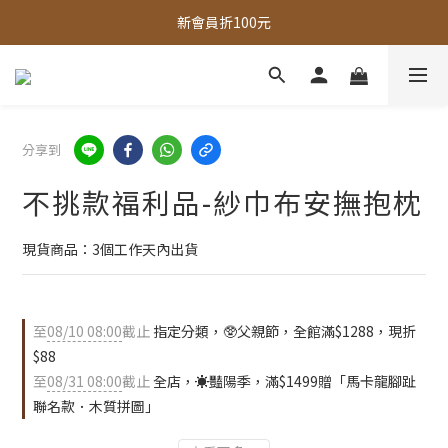
新會員折100元
全館，滿888超取免運｜滿1500宅配免運 
全館現貨商品，3個工作天內出貨
全館，滿888超取免運｜滿1500宅配免運 
分享到
不挑款福利品-紗巾布安撫抱枕
現貨商品：3個工作天內出貨
至
08/10 08:00
截止
指定分類，🥸父親節，全館滿$1288，現折
$88
至
08/31 08:00
截止
全店，☀️豔陽季，滿$1499贈「馬卡龍腳趾
聯名款．木質拼圖」