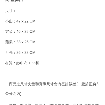
尺寸：
小山：47 x 22 CM
雲朵：
46 x 23 CM
蘋果：33
x 26 CM
月亮：
36
x 33 CM
材質：紗巾布＋pp棉
・商品之尺寸丈量和實際尺寸會有些許誤差(一般於正負3
公分之內)