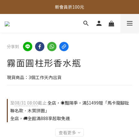
新會員折100元
全館，滿888超取免運｜滿1500宅配免運 
全館現貨商品，3個工作天內出貨
全館，滿888超取免運｜滿1500宅配免運 
分享到
霧面圓柱形香水瓶
現貨商品：3個工作天內出貨
至
08/31 08:00
截止
全店，☀️豔陽季，滿$1499贈「馬卡龍腳趾
聯名款．木質拼圖」
全店，🚚全館滿888享超取免運
查看更多