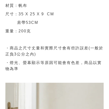
材質：帆布
尺寸：35
X
25
X 9
CM
肩帶53CM
重量
：200克
・商品之尺寸丈量和實際尺寸會有些許誤差(一般於
正負3公分之內)
・燈光、螢幕顯示等原因可能會有色差，商品
以實
物為準