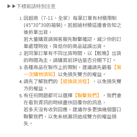
▶▶下標前請特別注意
因超商（7-11、全家）每筆訂單有材積限制
(45*30*30的箱裝)，若超過材積這邊會告知之
後拆單出貨，
若大量購買請與客服先聯繫確認，減少你的訂
單處理時效，降低你的商品延誤出貨。
若同筆訂單有不同出貨時間，以【較晚】出貨
的時間為主，請購買前評估是否分開下訂
。
各種商品在製作上的限制，建議請先觀看
【第
一次購物須知】
以免損失雙方的權益。
請先了解我們的
【
退換貨流程
】
，以免損失雙
方的權益。
有任何問題都可以選擇
【聯繫我們】
，我們會
在看到資訊的時候盡快回覆你的訊息，
若多天沒有收到回應，建議你多更換幾個窗口
聯繫我們，以免系統漏訊造成雙方的權益損
失。