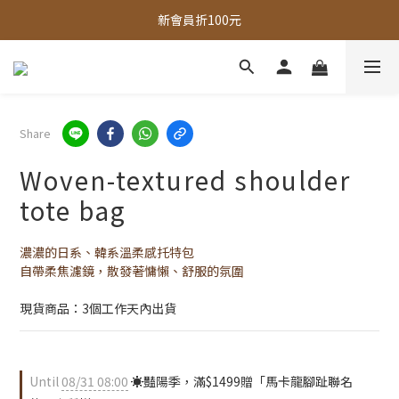
全館，滿888超取免運｜滿1500宅配免運 
全館現貨商品，3個工作天內出貨
全館，滿888超取免運｜滿1500宅配免運 
Share
Woven-textured shoulder
tote bag
濃濃的日系、韓系溫柔感托特包
自帶柔焦濾鏡，散發著慵懶、舒服的氛圍
現貨商品：3個工作天內出貨
Until
08/31 08:00
☀️豔陽季，滿$1499贈「馬卡龍腳趾聯名