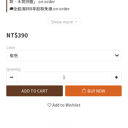
款．木質拼圖」 on order
🚚全館滿888享超取免運 on order
Show more
NT$390
Color
Quantity
ADD TO CART
BUY NOW
Add to Wishlist