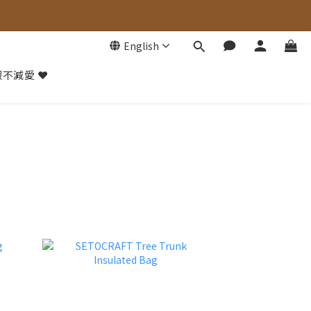
English
不減愛 ❤️