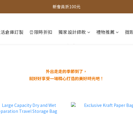
全館，滿888超取免運｜滿1500宅配免運 
新會員折100元
全館現貨商品，3個工作天內出貨
生活倉庫訂製
⏰限時折扣
獨家設計師款
禮物推薦
微瑕
全館，滿888超取免運｜滿1500宅配免運 
外出走走的季節到了，
就好好享受一場精心打造的美好時光吧！