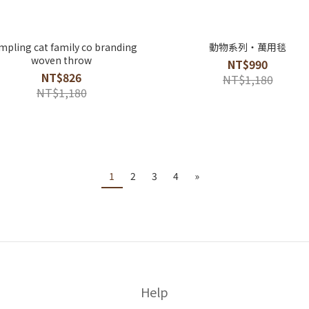
mpling cat family co branding
動物系列・萬用毯
woven throw
NT$990
NT$826
NT$1,180
NT$1,180
1
2
3
4
»
Help