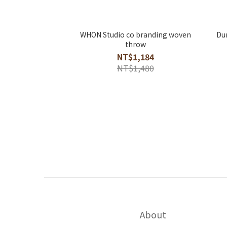
WHON Studio co branding woven
Du
throw
NT$1,184
NT$1,480
About