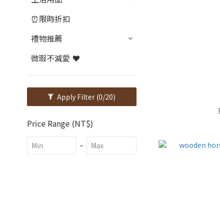
⏰限時折扣
禮物推薦
微瑕不減愛 ❤️
Apply Filter
(0/20)
Price Range (NT$)
~