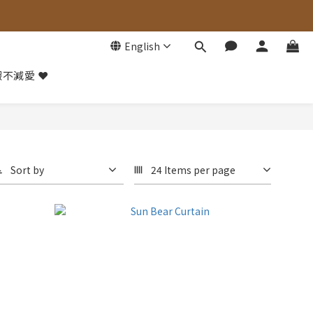
English
不減愛 ❤️
Sort by
24 Items per page