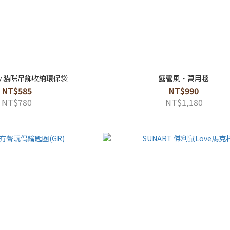
ily 貓咪吊飾收納環保袋
露營風・萬用毯
NT$585
NT$990
NT$780
NT$1,180