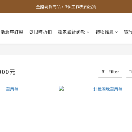
全館，滿888超取免運｜滿1500宅配免運 
全館現貨商品，3個工作天內出貨
全館，滿888超取免運｜滿1500宅配免運 
生活倉庫訂製
⏰限時折扣
獨家設計師款
禮物推薦
微瑕
000元
Filter