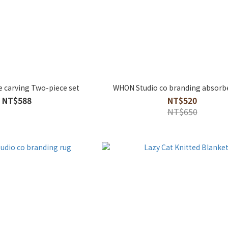
 carving Two-piece set
WHON Studio co branding absorb
NT$588
NT$520
NT$650