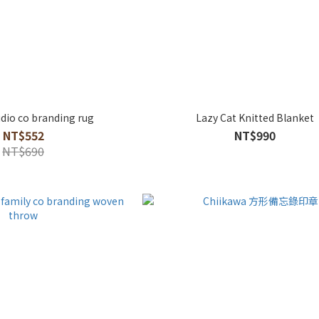
io co branding rug
Lazy Cat Knitted Blanket
NT$552
NT$990
NT$690