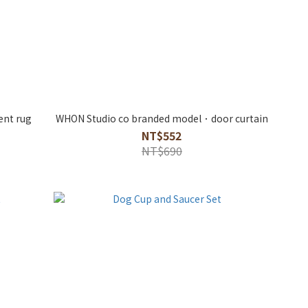
ent rug
WHON Studio co branded model．door curtain
NT$552
NT$690