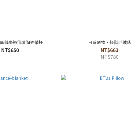
 愛麗絲夢遊仙境陶瓷茶杯
日系選物・怪獸毛絨毯
NT$650
NT$663
NT$780