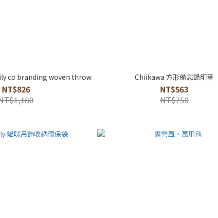
ily co branding woven throw
Chiikawa 方形備忘錄印章
NT$826
NT$563
NT$1,180
NT$750