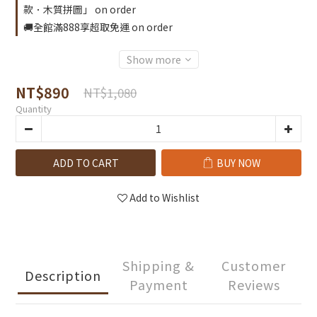
款．木質拼圖」 on order
🚚全館滿888享超取免運 on order
Show more
NT$890
NT$1,080
Quantity
ADD TO CART
BUY NOW
Add to Wishlist
Shipping &
Customer
Description
Payment
Reviews