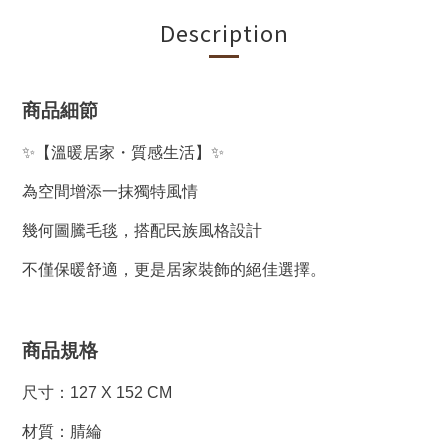
Description
商品細節
✨【溫暖居家・質感生活】✨
為空間增添一抹獨特風情
幾何圖騰毛毯，搭配民族風格設計
不僅保暖舒適，更是居家裝飾的絕佳選擇。
商品規格
尺寸：127 X 152 CM
材質：腈綸