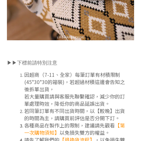
▶▶下標前請特別注意
因超商（7-11、全家）每筆訂單有材積限制
(45*30*30的箱裝)，若超過材積這邊會告知之
後拆單出貨，
若大量購買請與客服先聯繫確認，減少你的訂
單處理時效，降低你的商品延誤出貨。
若同筆訂單有不同出貨時間，以【較晚】出貨
的時間為主，請購買前評估是否分開下訂
。
各種商品在製作上的限制，建議請先觀看
【第
一次購物須知】
以免損失雙方的權益。
請先了解我們的
【
退換貨流程
】
，以免損失雙