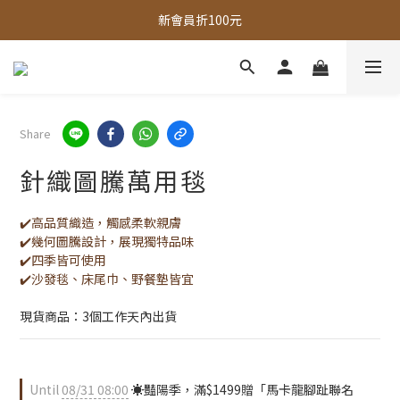
新會員折100元
全館，滿888超取免運｜滿1500宅配免運 
全館現貨商品，3個工作天內出貨
全館，滿888超取免運｜滿1500宅配免運 
Share
針織圖騰萬用毯
✔️高品質織造，觸感柔軟親膚
✔️幾何圖騰設計，展現獨特品味
✔️四季皆可使用
✔️沙發毯、床尾巾、野餐墊皆宜
現貨商品：3個工作天內出貨
Until
08/31 08:00
☀️豔陽季，滿$1499贈「馬卡龍腳趾聯名