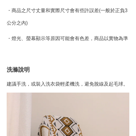
・商品之尺寸丈量和實際尺寸會有些許誤差(一般於正負3
公分之內)
・燈光、螢幕顯示等原因可能會有色差，商品以實物為準
洗滌說明
建議手洗，或裝入洗衣袋輕柔機洗，避免脫線及起毛球。