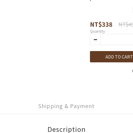
NT$338
NT$4
Quantity
ADD TO CART
Shipping & Payment
Description