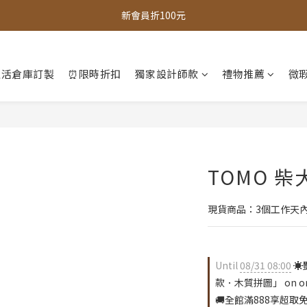
新會員折100元
全館，滿888超取免運｜滿1500宅配免運 
全館現貨商品，3個工作天內出貨
全館，滿888超取免運｜滿1500宅配免運 
生活倉庫訂製
⏰限時折扣
獨家設計師款
禮物推薦
微瑕
TOMO 
現貨商品：3個工作天
Until
08/31 08:00
☀
款．木質拼圖」 on or
🚚全館滿888享超取免運