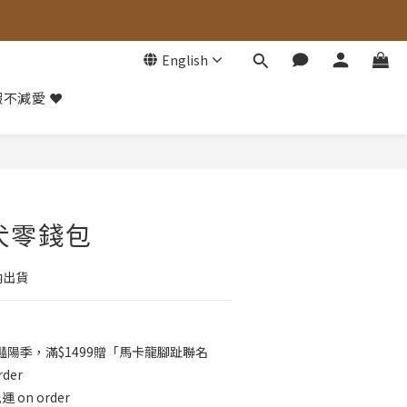
English
不減愛 ❤️
BUY NOW
柴犬零錢包
內出貨
️豔陽季，滿$1499贈「馬卡龍腳趾聯名
der
 on order