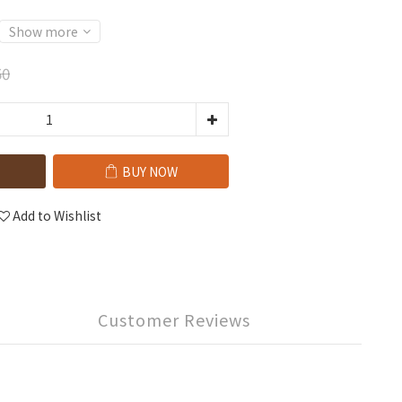
Show more
50
BUY NOW
Add to Wishlist
Customer Reviews