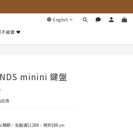
English
不減愛 ❤️
BUY NOW
ENDS minini 鍵盤
包
內出貨
父親節，全館滿$1288，現折$88 on