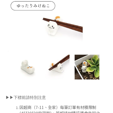
▶▶下標前請特別注意
因超商（7-11、全家）每筆訂單有材積限制
(45*30*30的箱裝)，若超過材積這邊會告知之