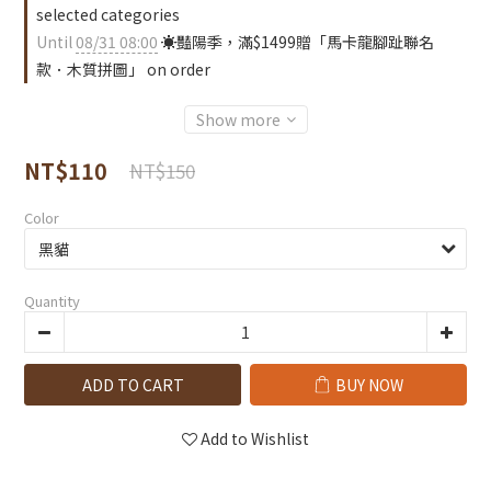
selected categories
Until
08/31 08:00
☀️豔陽季，滿$1499贈「馬卡龍腳趾聯名
款．木質拼圖」 on order
Show more
NT$110
NT$150
Color
Quantity
ADD TO CART
BUY NOW
Add to Wishlist