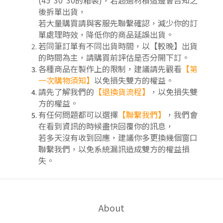
後拆單出貨，
若大量購買請與客服先聯繫確認，減少你的訂
單處理時效，降低你的商品延誤出貨。
若同筆訂單有不同出貨時間，以【較晚】出貨
的時間為主，請購買前評估是否分開下訂
。
各種商品在製作上的限制，建議請先觀看
【第
一次購物須知】
以免損失雙方的權益。
請先了解我們的
【
退換貨流程
】
，以免損失雙
方的權益。
有任何問題都可以選擇
【聯繫我們】
，我們會
在看到資訊的時候盡快回覆你的訊息，
若多天沒有收到回應，建議你多更換幾個窗口
聯繫我們，以免系統漏訊造成雙方的權益損
失。
About