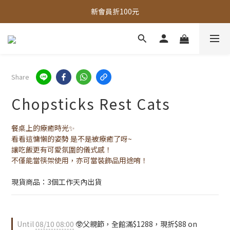
新會員折100元
全館，滿888超取免運｜滿1500宅配免運 
全館現貨商品，3個工作天內出貨
全館，滿888超取免運｜滿1500宅配免運 
Share
Chopsticks Rest Cats
餐桌上的療癒時光✨
看看這慵懶的姿勢 是不是被療癒了呀~
讓吃飯更有可愛氛圍的儀式感！
不僅能當筷架使用，亦可當裝飾品用途唷！
現貨商品：3個工作天內出貨
Until
08/10 08:00
🥸父親節，全館滿$1288，現折$88 on