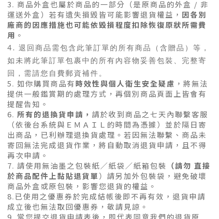
3. 商品外盒也屬於商品的一部分（是原商品的外盒 / 非
運送外盒）若有遺失損毀皆可能影響退貨權益，
因各別
廠商的因應措施也可能依毀損程度扣除恢復原狀所需費
用
。
4. 退回商品需包含此筆訂單的所有商品（含贈品）等，
如未將此筆訂單包裹中的所有內容物妥善包裝、完整寄
回，需請您自費郵資補件。
5. 如你購買商品有
時效性與個人衛生安全疑慮
，將無法
提供一般鑑賞期的處理方式，再個別商品頁面上皆會有
提醒告知。
6.
所有的退換貨申請，
請於收到商品之七天內聯繫客服
（依後台系統與ＥＭＡＩＬ的時間為憑據）並於隔日寄
出商品，已利辦理退換貨處理。
若因無法聯繫、商品未
寄回無法完成退貨作業，將自動取消退貨申請，且不得
再次申請。
7. 請使用無油墨之包裝紙／紙袋／紙箱包裝
（請勿 直接
於商品配件上黏貼退貨單
）請另加外包裝袋，避免破壞
商品外盒或原包裝，影響您退貨的權益。
8.已使用之優惠券於完成結帳後即不再有效，退貨申請
成立後也無法取回優惠券，敬請見諒。
9. 當您提交退貨申請表後，即代表同意我們的退貨原