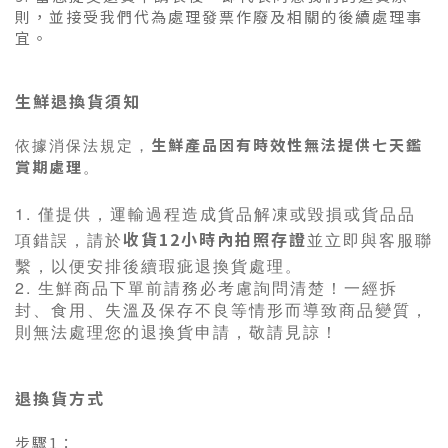
則，並接受我們代為處理發票作廢及相關的後續處理事
宜。
生鮮退換貨須知
生鮮產品因有時效性無法提供七天鑑
依據消保法規定，
賞期處理
。
1. 僅提供，運輸過程造成貨品解凍或毀損或貨品品
收貨12小時內拍照存證
項錯誤，請於
並立即與客服聯
繫，以便安排後續瑕疵退換貨處理
。
2. 生鮮商品
下單前請務必考慮詢問清楚！一經拆
封、食用、失溫及保存不良等情形而導致商品變質，
則無法處理您的退換貨申請，敬請見諒！
退換貨方式
步驟1：