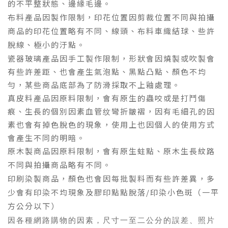
的不平整狀態
、邊緣毛邊
。
布料產品因製作限制
，印花位置因剪裁位置不同與拍攝
商品的印花位置略有不同
、
線頭、布料車織結球、些許
脫線、極小的汙點
。
瓷器玻璃產品
因手工製作限制
，形狀會因燒製或吹製會
有些許差距
、也會產生氣泡點
、黑點凸點
、顏色不均
勻，某些商品底部為了防滑採取不上釉處理
。
真皮料產品
因原料限制，會有原生的蟲咬或是打鬥傷
痕
、生長的個別因素血管纹彎折皺褶，因有毛細孔的因
素也會有掉色脫色的現象，使用上也因個人的使用方式
會產生不同的明暗
。
原木製商品因原料限制
，會有原生蛀點
、原木生長紋路
不同
與拍攝商品
略有不同。
印刷染製商品，
顏色也會因每批製料而有些許差異，
多
少會有印染不均現象及膠印點點脫落/印染小色斑（一平
方公分以下）
因各種網路購物的因素
，
尺寸一至二公分的誤差、照片