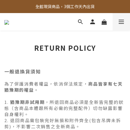
全館，滿888超取免運｜滿1500宅配免運 
全館現貨商品，3個工作天內出貨
全館，滿888超取免運｜滿1500宅配免運 
RETURN POLICY
一般退換貨須知
為了保護消費者權益，依消保法規定，
商品皆享有七天
猶豫期的權益
。
1.
猶豫期非試用期
，所退回商品必須是全新皆完整的狀
態（含商品本體跟所有必需的完整配件）切勿缺露影響
自身權利。
2. 退回商品需包裝完好無損和附件齊全(包含吊牌未拆
剪)，不影響二次銷售之全新商品。