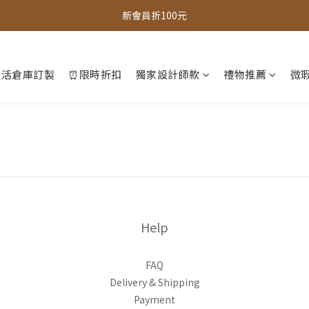
全館，滿888超取免運｜滿1500宅配免運 
新會員折100元
全館現貨商品，3個工作天內出貨
生活倉庫訂製
⏰限時折扣
獨家設計師款
禮物推薦
微瑕
全館，滿888超取免運｜滿1500宅配免運 
Help
FAQ
Delivery & Shipping
Payment