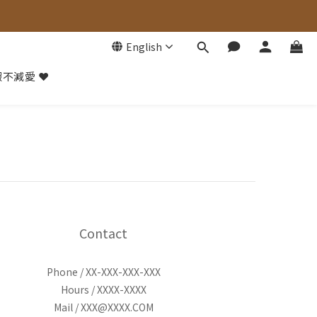
English
不減愛 ❤️
Contact
Phone / XX-XXX-XXX-XXX
Hours / XXXX-XXXX
Mail / XXX@XXXX.COM