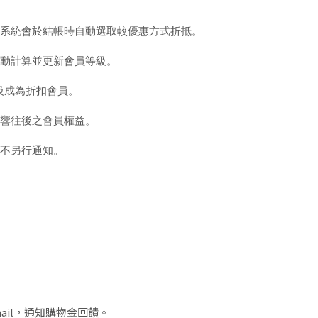
系統會於結帳時自動選取較優惠方式折抵。
動計算並更新會員等級
。
級成為折扣會員。
響往後之會員權益。
不另行通知
。
il
，
通知購物金回饋。