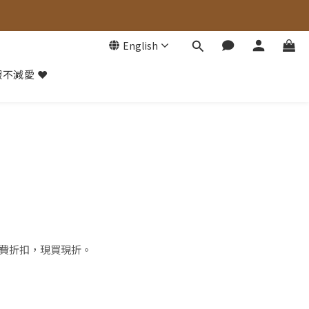
English
不減愛 ❤️
屬消費折扣，現買現折。