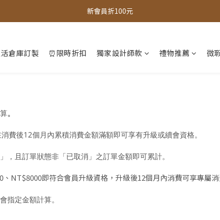
全館，滿888超取免運｜滿1500宅配免運 
新會員折100元
全館現貨商品，3個工作天內出貨
生活倉庫訂製
⏰限時折扣
獨家設計師款
禮物推薦
微瑕
全館，滿888超取免運｜滿1500宅配免運 
。
計算
在消費後12個月內累積消費金額滿額即可享有升級或續會資格。
」，且訂單狀態非「已取消」之訂單金額即可累計。
5000、NT$8000即符合會員升級資格，升級後12個月內消費可享專
會指定金額計算。