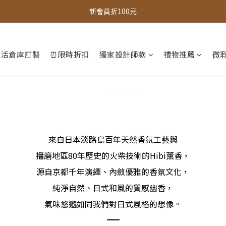
全館，滿888超取免運｜滿1500宅配免運 
新會員折100元
全館現貨商品，3個工作天內出貨
生活倉庫訂製
⏰限時折扣
獨家設計師款
禮物推薦
微瑕
全館，滿888超取免運｜滿1500宅配免運 
來自日本淡路島百年天然香氛工藝與
播磨地區80年歷史的火柴技術的Hibi薰香，
源自京都千年演繹、內斂優雅的香氛文化，
純淨自然、日式和風的質感幽香，
氣味悠邈如同我們對日式風格的想像。