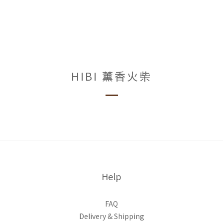
HIBI 薰香火柴
Help
FAQ
Delivery & Shipping