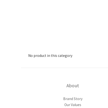
No product in this category
About
Brand Story
Our Values