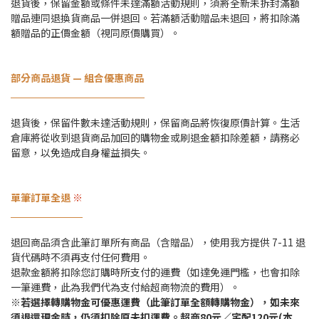
退貨後，保留金額或條件未達滿額活動規則，須將全新未拆封滿額
贈品連同退換貨商品一併退回。若滿額活動贈品未退回，將扣除滿
額贈品的正價金額（視同原價購買）。
部分商品退貨 — 組合優惠商品
退貨後，保留件數未達活動規則，保留商品將恢復原價計算。生活
倉庫將從收到退貨商品加回的購物金或刷退金額扣除差額，請務必
留意，以免造成自身權益損失。
單筆訂單全退
※
退回商品須含此筆訂單所有商品（含贈品），使用我方提供 7-11 退
貨代碼時不須再支付任何費用。
退款金額將扣除您訂購時所支付的運費（如達免運門檻，也會扣除
一筆運費，此為我們代為支付給超商物流的費用）。
※若選擇轉購物金可優惠運費（此筆訂單全額轉購物金），如未來
須退還現金時，仍須扣除原未扣運費。超商80元／宅配120元(本