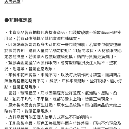
天內完成
。
●非瑕疵定義
．出貨商品皆有抽樣包裹檢查商品，包裝被破壞不等於商品已經使
用過，若有疑慮請轉至其他實體店鋪購買。
．因運送與製造過程多少可能有一些包裝損壞，若需要包裝完整請
於事前告知。購買大量商品請勿使用7-11超商取貨，因材積限制必
定容易擠壓，若後續因包裝瑕疵須更換，請自行負擔更換費用。
．塑膠與金屬產品因製作限制，會有塑膠磨損及注入點不平整狀
況，毛邊等，皆屬正常現象。
．布料印花因剪裁、車縫不同、以及每批製作尺寸誤差，而與商品
照及規格描述略有不同。 線頭、布料車織結球、些許脫線、極小汙
點，皆屬正常現象。
．瓷器、玻璃產品，形狀因製程有些許差距、氣泡點、黑點、凸
點、釉彩不均勻、不平整、底部防滑未上釉，皆屬正常現象。
．原木製商品會有原生蛀點、原木生長紋路。與拍攝商品的木紋上
略有不同，皆屬正常現象。
．皮料產品可能因個人使用方式產生不同的明暗。
．印刷染製商品，顏色因每批製料而有些許差異，印染不均現象及
膠印點點脫落、印染小色斑（一平方公分以下），皆屬正常現象。