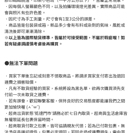
．因每個人螢幕顯色不同，以及拍攝環境燈光差異，實際商品可能
會與照片有些許色差。
．因尺寸為手工測量，尺寸會有1至3公分的誤差。
．商品皆是包裝袋或箱，新品多少會有布料或染劑的氣味，風乾或
清洗後即可漸漸清除。
※
以上皆為國際驗貨標準，皆屬於可接受範圍，不屬於瑕疵喔！如
若有疑慮請謹慎考慮後再購買。
●無法下單問題
．買家下單後忘記或刻意不領取商品，將請求買家支付寄出及退回
運費之損害賠償。
．凡有不取貨經驗的買家，系統將設為黑名單，欲再次購買須先支
付前一次未取貨之運費。
．若有誤會，歡迎聯繫客服，保持良好的交易態度都能讓我們之間
更加愉快喔 (ㅅ˘ㅂ˘)
．超商出貨狀態'抵達門市'請務必於七日內取貨，超商與生活倉庫皆
無權限延長包裹保留時間。
．超商取貨付款之包裹，皆可協請親友代領；若為已付款包裹，無
法予店員確認證件，包裹必定退回，若因此造成運費損失，需由買