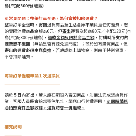
島)/宅配300元(離島)
※常見問題：整筆訂單全退，為何會被扣除運費？
整筆訂單全退時，
寄回
退貨商品至生活倉庫
不須
負擔任何運費。您
的實際消費商品金額為0元，但
寄出
運費為超商80元／宅配120元(本
島)/宅配300元(離島)，
退款金額只限於商品金額
，
訂購時所支付的
運費恕不退回
（無論是否有達免運門檻）；等於沒有購買商品，但
寄出的運費必須由您負擔
，若轉成線上購物金，則給予特別優惠，
不會扣除運費。
每筆訂單僅能申請１次退換貨
請於
５日
內寄出，若未能在期限內寄回商品，則無法完成退換貨作
業，客服人員將會給您寄件地址，請您自行付費寄回。
※
屆時請務
必拍照寄件金額收據，退貨時會一併退款。
補充說明