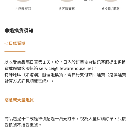
●退換貨須知
七日鑑賞期
以收受商品隔日算第１天。於７日內於訂單後台私訊客服提出退換
貨或聯繫客服信箱 service@lifewarehouse.net。
特殊地區（如港澳）辦理退換貨，需自行支付來回運費（港澳運費
計算方式詳見順豐官網）。
惡意或大量退貨
商品超過十件或是單價超過一萬元訂單，視為大量採購訂單，只接
受換貨不接受退貨。