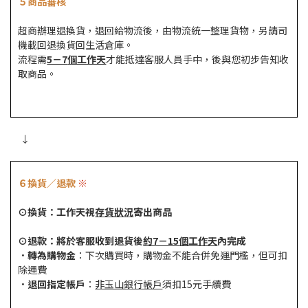
５商品審核
超商辦理退換貨，退回給物流後，由物流統一整理貨物，另請司
機載回退換貨回生活倉庫。
流程需
5－7
個工作天
才能抵達客服人員手中，
後與您初步告知收
取商品
。
↓
６換貨／退款
※
⊙
換貨：工作天視
存貨狀況
寄出商品
⊙
退款：將於客服收到退貨後
約7－15個工作天
內完成
．轉為購物金
：下次購買時，購物金不能合併免運門檻，但可扣
除運費
．退回指定帳戶
：
非玉山銀行帳戶
須扣15元手續費