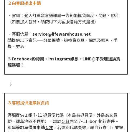
２向客服提出申請
．官網：登入訂單留言通訊處→告知退換貨商品、問題、照片
（如無加入會員，請使用下列客服信箱方式提出）
．客服信箱：
service@lifewarehouse.net
請提供以下資訊——訂單編號、退換貨商品、問題及照片、手
機、姓名
※
Facebook粉絲團、Instagram訊息、LINE@不受理退換貨
服務喔！
↓
３客服提供退換貨資訊
客服提供１組 7-11 退貨便代碼（本島為退貨便、外島為交貨
便、離島地區不適用），請於
５日
內至 7-11 ibon 執行寄件。
※
每筆訂單僅限申請
１次
，若逾期代碼失效，請自行寄回，並提