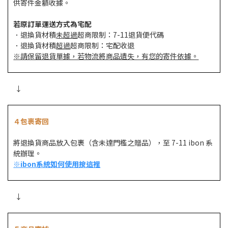
供寄件金額收據。
若原訂單運送方式為宅配
．退換貨材積
未超過
超商限制：7-11退貨便代碼
．退換貨材積
超過
超商限制：宅配收退
※請保留退貨單據，若物流將商品遺失，有您的寄件依據。
↓
４包裹寄回
將退換貨商品放入包裹（含未達門檻之贈品），至 7-11 ibon 系
統辦理。
※ibon系統如何使用按這裡
↓