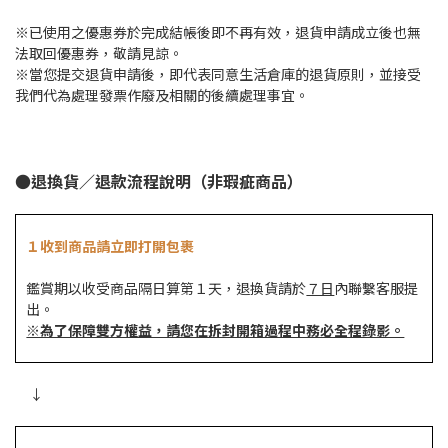
※已使用之優惠券於完成結帳後即不再有效，退貨申請成立後也無
法取回優惠券，敬請見諒。
※當您提交退貨申請後，即代表同意生活倉庫的退貨原則，並接受
我們代為處理發票作廢及相關的後續處理事宜。
●退換貨／退款流程說明（非瑕疵商品）
１收到商品請立即打開包裹
鑑賞期以收受商品隔日算第１天，退換貨請於
７日
內聯繫客服提
出。
※為了保障雙方權益，請您在拆封開箱過程中務必全程錄影。
↓