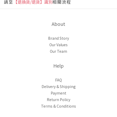
請至
【退換貨/退貨】識別
相關流程
About
Brand Story
Our Values
Our Team
Help
FAQ
Delivery & Shipping
Payment
Return Policy
Terms & Conditions