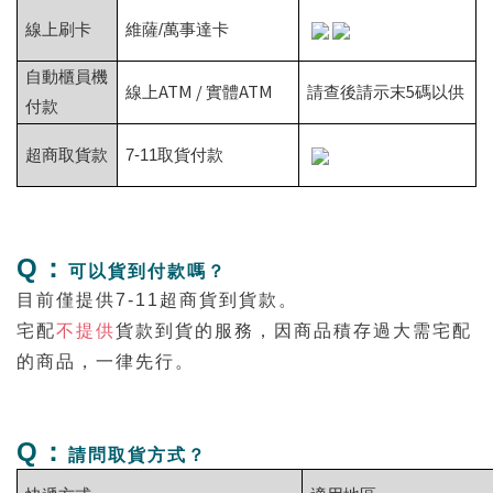
線上刷卡
維薩/萬事達卡
自動櫃員機
ATM /
ATM
5
線上
實體
請查後請示末
碼以供
付款
超商取貨款
7-11
取貨付款
Q：
可以貨到付款嗎？
目前僅提供7-11超商貨到貨款。
宅配
不提供
貨款到貨的服務，因商品積存過大需宅配
的商品，一律先行。
Q：
請問取貨方式？