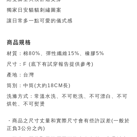
獨家日安貓貓刺繡圖案
讓日常多一點可愛的儀式感
商品規格
材質：棉80%
、彈性纖維15%
、橡膠5%
尺寸：F (底下有試穿報告提供參考)
產地：台灣
筒別：中筒(大約18CM長
)
洗滌方式：
常溫水洗
、不可乾洗
、不可漂白
、不可
烘乾
、不可熨燙
・商品之尺寸丈量和實際尺寸會有些許誤差(一般於
正負3公分之內)