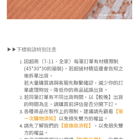
▶▶下標前請特別注意
因超商（7-11、全家）每筆訂單有材積限制
(45*30*30的箱裝)，若超過材積這邊會告知之
後拆單出貨，
若大量購買請與客服先聯繫確認，減少你的訂
單處理時效，降低你的商品延誤出貨。
若同筆訂單有不同出貨時間，以【較晚】出貨
的時間為主，請購買前評估是否分開下訂
。
各種商品在製作上的限制，建議請先觀看
【第
一次購物須知】
以免損失雙方的權益。
請先了解我們的
【
退換貨流程
】
，以免損失雙
方的權益。