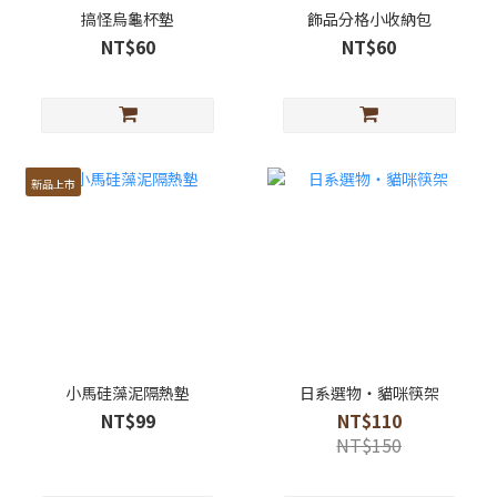
搞怪烏龜杯墊
飾品分格小收納包
NT$60
NT$60
新品上市
小馬硅藻泥隔熱墊
日系選物・貓咪筷架
NT$99
NT$110
NT$150