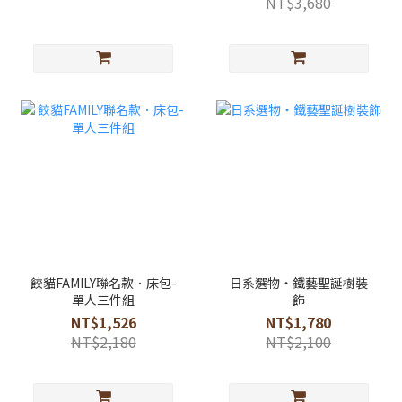
NT$3,680
餃貓FAMILY聯名款．床包-
日系選物・鐵藝聖誕樹裝
單人三件組
飾
NT$1,526
NT$1,780
NT$2,180
NT$2,100