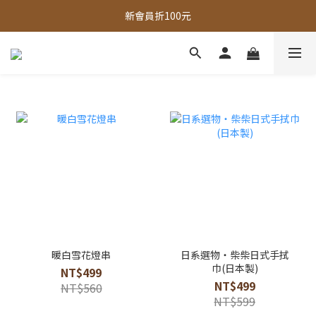
新會員折100元
全館，滿888超取免運｜滿1500宅配免運 
全館現貨商品，3個工作天內出貨
全館，滿888超取免運｜滿1500宅配免運 
暖白雪花燈串
日系選物・柴柴日式手拭
巾(日本製)
NT$499
NT$499
NT$560
NT$599