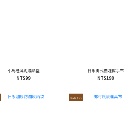
小馬硅藻泥隔熱墊
日系掛式猫咪擦手布
NT$99
NT$190
新品上市