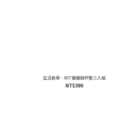
生活倉庫．MIT貓貓臉杯墊三入組
NT$390