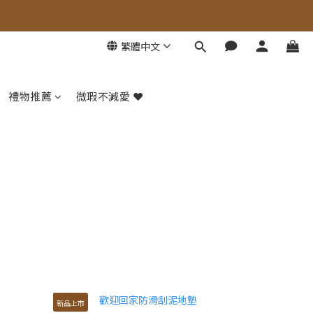
繁體中文
禮物推薦
微瑕不減愛 ❤️
新品上市