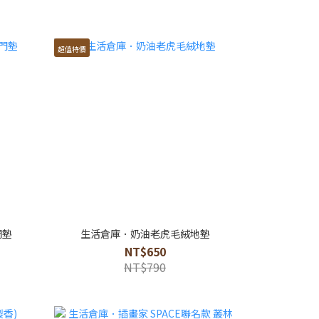
超值特價
門墊
生活倉庫．奶油老虎毛絨地墊
NT$650
NT$790