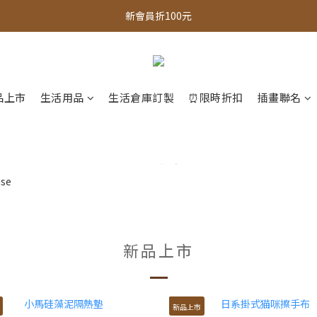
全館，滿888超取免運｜滿1500宅配免運 
新會員折100元
全館現貨商品，3個工作天內出貨
全館，滿888超取免運｜滿1500宅配免運 
品上市
生活用品
生活倉庫訂製
⏰限時折扣
插畫聯名
新品上市
新品上市