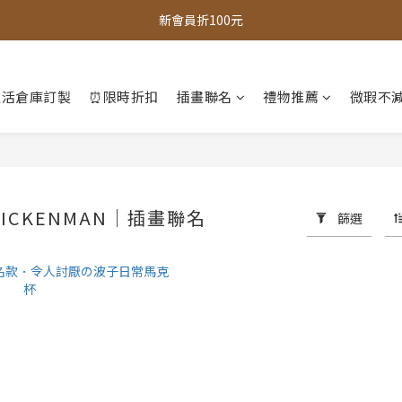
新會員折100元
全館，滿888超取免運｜滿1500宅配免運 
全館現貨商品，3個工作天內出貨
生活倉庫訂製
⏰限時折扣
插畫聯名
禮物推薦
微瑕不減
全館，滿888超取免運｜滿1500宅配免運 
ICKENMAN｜插畫聯名
篩選