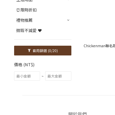
⏰限時折扣
禮物推薦
微瑕不減愛 ❤️
Chickenman
套用篩選
(0/20)
價格 (NT$)
~
關於我們