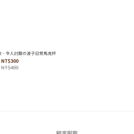
聯名款．令人討厭の波子日常馬克杯
NT$300
NT$480
顧客服務