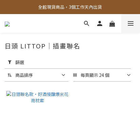
全館，滿888超取免運｜滿1500宅配免運 
全館現貨商品，3個工作天內出貨
全館，滿888超取免運｜滿1500宅配免運 
日頭 LITTOP｜插畫聯名
套
用
篩選
篩
選
商品排序
每頁顯示 24 個
(0/20)
價格
(NT$)
~