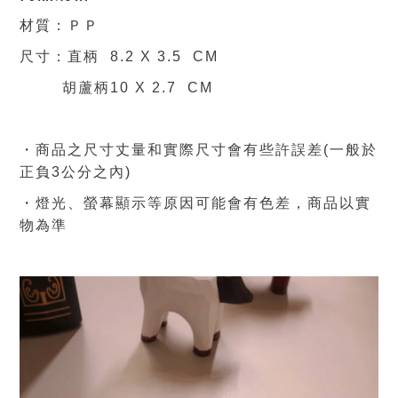
材質：ＰＰ
尺寸：直柄
8.2
X
3.5
CM
胡蘆柄
10
X
2
.7
CM
・商品之尺寸丈量和實際尺寸會有些許誤差(一般於
正負3公分之內)
・燈光、螢幕顯示等原因可能會有色差，商品
以實
物為準