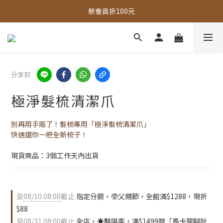
全館，滿888超取免運｜滿1500宅配免運 
全館現貨商品，3個工作天內出貨
全館，滿888超取免運｜滿1500宅配免運 
分享到
極淨髮梳清潔爪
別再用手摳了！髮梳專用「極淨髮梳清潔爪」
快速還你一把全新梳子！
現貨商品：3個工作天內出貨
至
08/10 08:00
截止
指定分類，🥸父親節，全館滿$1288，現折
$88
至
08/31 08:00
截止
全店，☀️豔陽季，滿$1499贈「馬卡龍腳趾