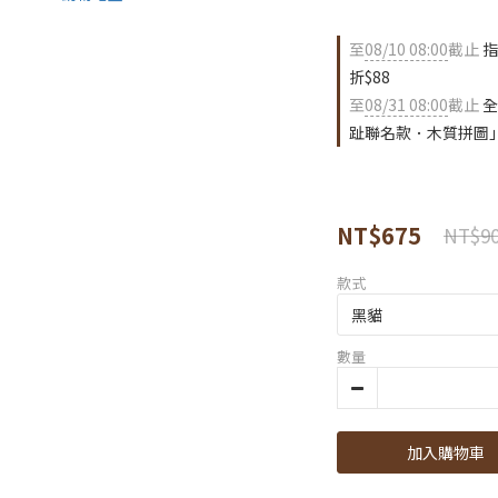
至
08/10 08:00
截止
指
折$88
至
08/31 08:00
截止
全
趾聯名款．木質拼圖
NT$675
NT$9
款式
數量
加入購物車