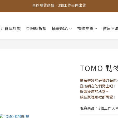
全館，滿888超取免運｜滿1500宅配免運 
全館，滿888超取免運｜滿1500宅配免運 
新會員折100元
生活倉庫訂製
⏰限時折扣
插畫聯名
禮物推薦
微瑕不減
全館現貨商品，3個工作天內出貨
全館，滿888超取免運｜滿1500宅配免運 
TOMO 動
帶著奇妙的表情盯著你
直接躺在他們背上吧！
舒適療癒的地墊～
放在家裡哪裡都可愛！
現貨商品：3個工作天