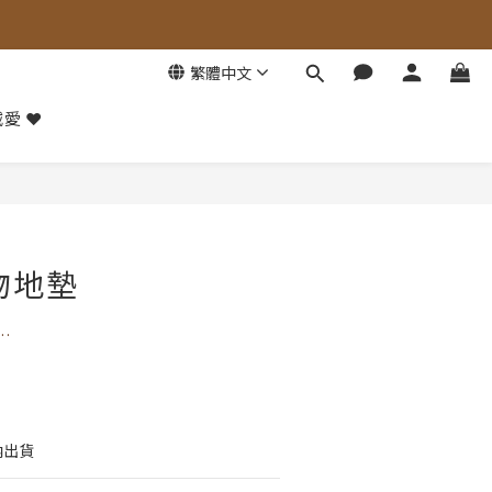
繁體中文
愛 ❤️
立即購買
物地墊
…
內出貨