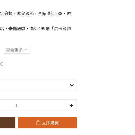
定分類，🥸父親節，全館滿$1288，現
店，☀️豔陽季，滿$1499贈「馬卡龍腳
」
查看更多
00
立即購買