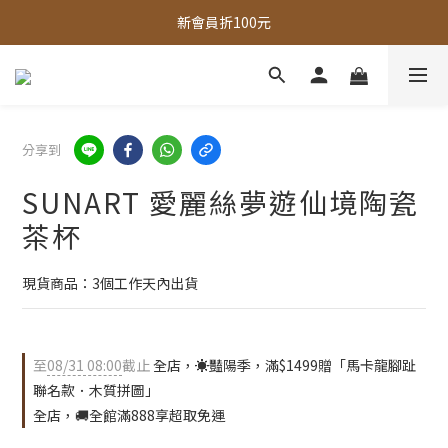
新會員折100元
全館，滿888超取免運｜滿1500宅配免運 
全館現貨商品，3個工作天內出貨
全館，滿888超取免運｜滿1500宅配免運 
分享到
SUNART 愛麗絲夢遊仙境陶瓷
茶杯
現貨商品：3個工作天內出貨
至
08/31 08:00
截止
全店，☀️豔陽季，滿$1499贈「馬卡龍腳趾
聯名款．木質拼圖」
全店，🚚全館滿888享超取免運