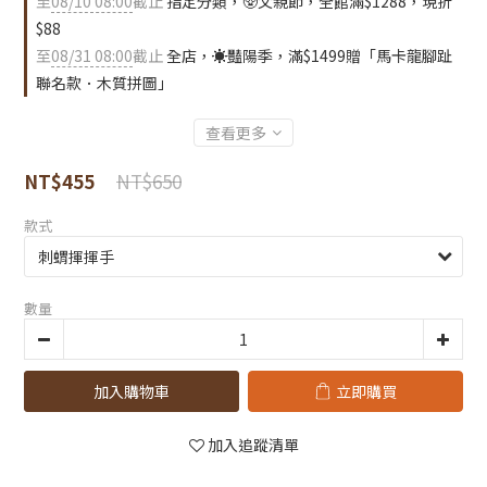
至
08/10 08:00
截止
指定分類，🥸父親節，全館滿$1288，現折
$88
至
08/31 08:00
截止
全店，☀️豔陽季，滿$1499贈「馬卡龍腳趾
聯名款．木質拼圖」
查看更多
NT$650
NT$455
款式
數量
加入購物車
立即購買
加入追蹤清單