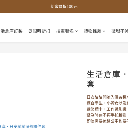
全館，滿888超取免運｜滿1500宅配免運 
全館現貨商品，3個工作天內出貨
全館，滿888超取免運｜滿1500宅配免運 
生活倉庫訂製
⏰限時折扣
插畫聯名
禮物推薦
微瑕不減
生活倉庫
套
日安貓貓開始入侵各種
適合學生、小資女以及
讓悠遊卡、工作識別證
緊急時刻不再手忙腳亂
即使需要追趕公車也要