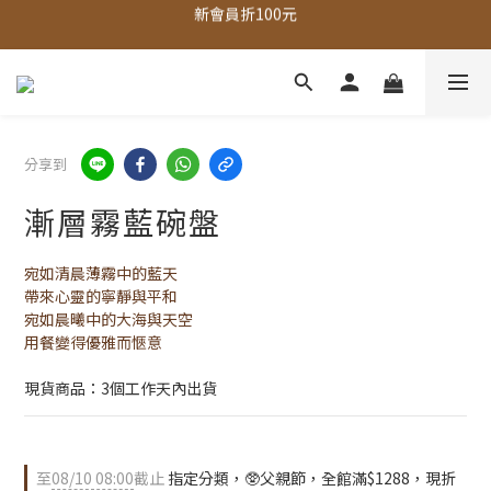
全館，滿888超取免運｜滿1500宅配免運 
全館現貨商品，3個工作天內出貨
全館，滿888超取免運｜滿1500宅配免運 
分享到
漸層霧藍碗盤
宛如清晨薄霧中的藍天
帶來心靈的寧靜與平和
宛如晨曦中的大海與天空
用餐變得優雅而愜意
現貨商品：3個工作天內出貨
至
08/10 08:00
截止
指定分類，🥸父親節，全館滿$1288，現折