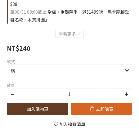
$88
至
08/31 08:00
截止
全店，☀️豔陽季，滿$1499贈「馬卡龍腳趾
聯名款．木質拼圖」
查看更多
NT$240
款式
數量
加入購物車
立即購買
加入追蹤清單