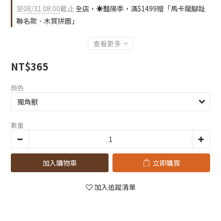
至
08/31 08:00
截止
全店，☀️豔陽季，滿$1499贈「馬卡龍腳趾
聯名款．木質拼圖」
查看更多
NT$365
顏色
數量
加入購物車
立即購買
加入追蹤清單