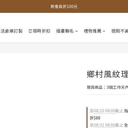
全館，滿888超取免運｜滿1500宅配免運 
全館現貨商品，3個工作天內出貨
全館，滿888超取免運｜滿1500宅配免運 
生活倉庫訂製
⏰限時折扣
插畫聯名
禮物推薦
微瑕不減
鄉村風紋
現貨商品：3個工作天
至
08/10 08:00
截止
指
折$88
至
08/31 08:00
截止
全