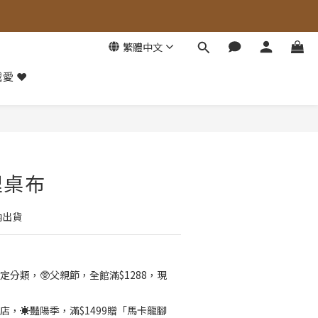
繁體中文
愛 ❤️
立即購買
理桌布
內出貨
定分類，🥸父親節，全館滿$1288，現
店，☀️豔陽季，滿$1499贈「馬卡龍腳