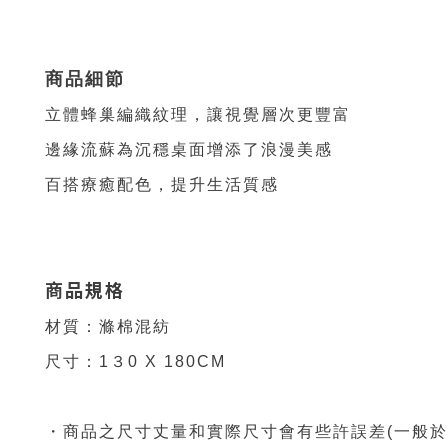
商品細節
立體蜂巢
編織紋理
，
讓視覺層次更豐富
邊緣流蘇為沉穩桌面增添了浪漫美感
百搭療癒配色，提升生活質感
商品規格
材質：滌棉混紡
尺寸：1３0
X 180CM
・商品之尺寸丈量和實際尺寸會有些許誤差(一般於