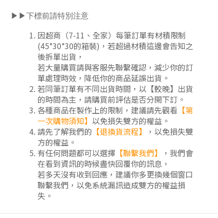
▶▶下標前請特別注意
因超商（7-11、全家）每筆訂單有材積限制
(45*30*30的箱裝)，若超過材積這邊會告知之
後拆單出貨，
若大量購買請與客服先聯繫確認，減少你的訂
單處理時效，降低你的商品延誤出貨。
若同筆訂單有不同出貨時間，以【較晚】出貨
的時間為主，請購買前評估是否分開下訂
。
各種商品在製作上的限制，建議請先觀看
【第
一次購物須知】
以免損失雙方的權益。
請先了解我們的
【
退換貨流程
】
，以免損失雙
方的權益。
有任何問題都可以選擇
【聯繫我們】
，我們會
在看到資訊的時候盡快回覆你的訊息，
若多天沒有收到回應，建議你多更換幾個窗口
聯繫我們，以免系統漏訊造成雙方的權益損
失。