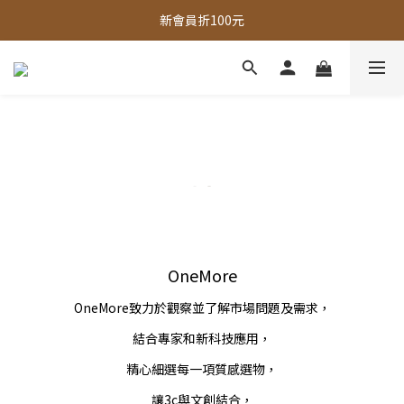
全館，滿888超取免運｜滿1500宅配免運 
新會員折100元
全館現貨商品，3個工作天內出貨
全館，滿888超取免運｜滿1500宅配免運 
OneMore
OneMore致力於觀察並了解市場問題及需求，
結合專家和新科技應用，
精心細選每一項質感選物，
讓3c與文創結合，