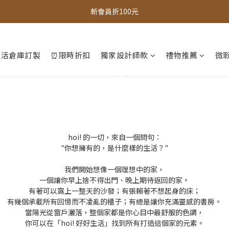
全館，滿888超取免運｜滿1500宅配免運 
新會員折100元
全館現貨商品，3個工作天內出貨
生活倉庫訂製
⏰限時折扣
獨家設計師款
禮物推薦
微瑕
全館，滿888超取免運｜滿1500宅配免運 
hoi! 的一切，來自一個問句：
"你想擁有的，是什麼樣的生活？"
我們開始想像一個理想中的家，
一個讓你早上捨不得出門、晚上期待返回的家。
有著可以窩上一整天的沙發；有張賴著不想起身的床；
有幾個承載所有回憶而不凌亂的櫃子；有總是讓你充滿靈感的書房。
當陽光從窗戶灑落，整個家都是你心目中最舒服的色調，
你可以在「hoi! 好好生活」找到所有打造這個家的元素。