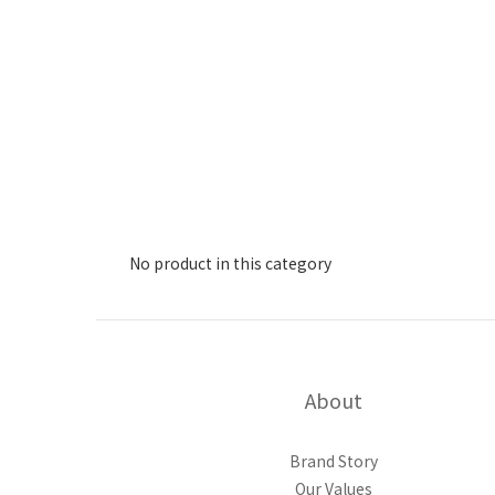
No product in this category
About
Brand Story
Our Values