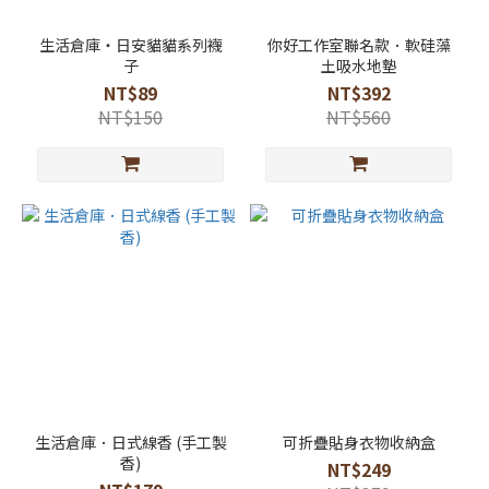
生活倉庫・日安貓貓系列襪
你好工作室聯名款．軟硅藻
子
土吸水地墊
NT$89
NT$392
NT$150
NT$560
生活倉庫．日式線香 (手工製
可折疊貼身衣物收納盒
香)
NT$249