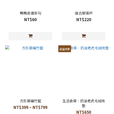
鴨鴨桌邊掛勾
復古玻璃杯
NT$60
NT$220
超值特價
方形藤編竹籃
生活倉庫．奶油老虎毛絨地
墊
NT$399 ~ NT$799
NT$650