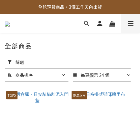
全館，滿888超取免運｜滿1500宅配免運 
全館現貨商品，3個工作天內出貨
全館，滿888超取免運｜滿1500宅配免運 
全部商品
套
用
篩選
篩
選
商品排序
每頁顯示 24 個
(0/20)
TOP2
新品上市
價格
(NT$)
~