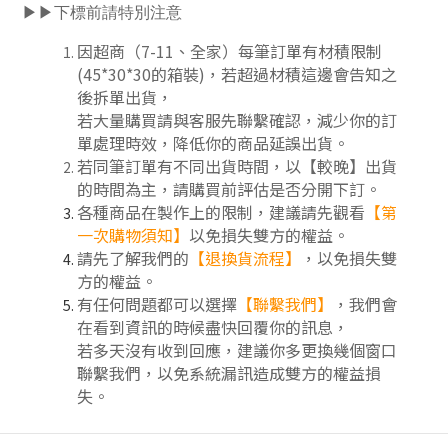
▶▶下標前請特別注意
因超商（7-11、全家）每筆訂單有材積限制
(45*30*30的箱裝)，若超過材積這邊會告知之
後拆單出貨，
若大量購買請與客服先聯繫確認，減少你的訂
單處理時效，降低你的商品延誤出貨。
若同筆訂單有不同出貨時間，以【較晚】出貨
的時間為主，請購買前評估是否分開下訂
。
各種商品在製作上的限制，建議請先觀看
【第
一次購物須知】
以免損失雙方的權益。
請先了解我們的
【
退換貨流程
】
，以免損失雙
方的權益。
有任何問題都可以選擇
【聯繫我們】
，我們會
在看到資訊的時候盡快回覆你的訊息，
若多天沒有收到回應，建議你多更換幾個窗口
聯繫我們，以免系統漏訊造成雙方的權益損
失。