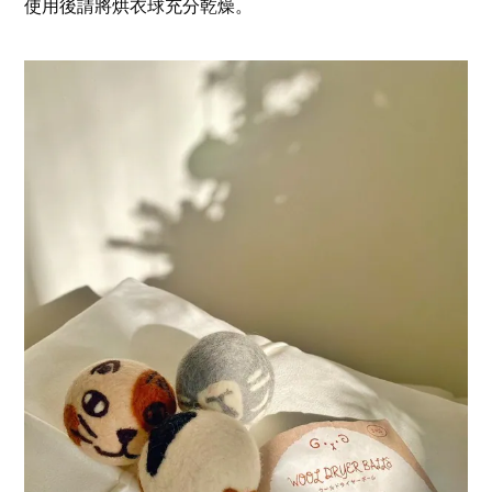
使用後請將烘衣球充分乾燥。