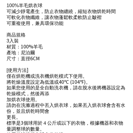
100%
羊毛烘衣球
可減少靜電產生，防止衣物纏繞，縮短衣物烘乾時間
可軟化衣物纖維，讓衣物蓬鬆軟柔軟防止皺褶
可重複使用，兼具環保功能
商品規格
3
入裝
100%
材質：
羊毛
產地：尼泊爾
6CM
尺寸：直徑
]
[
使用方法
僅在烘乾機或洗衣機烘乾模式下使用。
40
(104
)
將乾燥溫度設定為低溫或
℃
℉
。
如果您使用的是全自動洗衣機，請在脫水後將機器設定為
乾燥模式，然後再添
加烘衣球使用。
請勿在洗滌過程中丟入烘衣球，如果丟入烘衣球會含有水
份，並且烘乾時間會
更長。
3
標準是
個球用於４公斤或以下的衣物，根據機器和衣物
量調整球的數量。