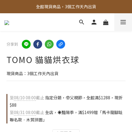
全館，滿888超取免運｜滿1500宅配免運 
全館現貨商品，3個工作天內出貨
全館，滿888超取免運｜滿1500宅配免運 
分享到
TOMO 貓貓烘衣球
現貨商品：3個工作天內出貨
至
08/10 08:00
截止
指定分類，🥸父親節，全館滿$1288，現折
$88
至
08/31 08:00
截止
全店，☀️豔陽季，滿$1499贈「馬卡龍腳趾
聯名款．木質拼圖」