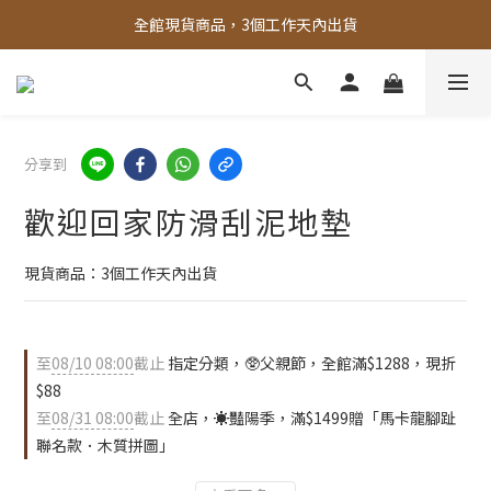
全館，滿888超取免運｜滿1500宅配免運 
全館，滿888超取免運｜滿1500宅配免運 
分享到
歡迎回家防滑刮泥地墊
現貨商品：3個工作天內出貨
至
08/10 08:00
截止
指定分類，🥸父親節，全館滿$1288，現折
$88
至
08/31 08:00
截止
全店，☀️豔陽季，滿$1499贈「馬卡龍腳趾
聯名款．木質拼圖」