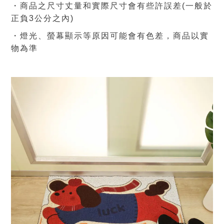
・商品之尺寸丈量和實際尺寸會有些許誤差(一般於
正負3公分之內)
・燈光、螢幕顯示等原因可能會有色差，商品
以實
物為準