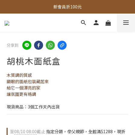
新會員折100元
全館，滿888超取免運｜滿1500宅配免運 
全館現貨商品，3個工作天內出貨
全館，滿888超取免運｜滿1500宅配免運 
分享到
胡桃木面紙盒
木質調的質感
顯眼的面紙包裝藏起來
給它一個漂亮的家
讓氛圍更有格調
現貨商品：3個工作天內出貨
至
08/10 08:00
截止
指定分類，🥸父親節，全館滿$1288，現折