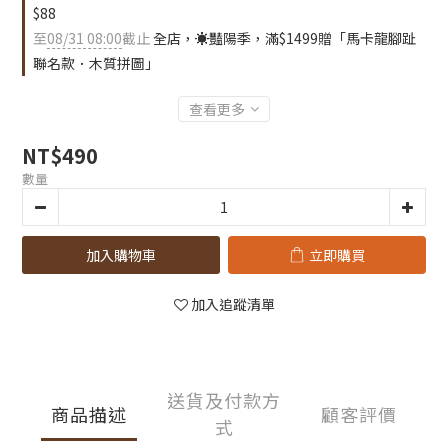
$88
至
08/31 08:00
截止
全店，☀️豔陽季，滿$1499贈「馬卡龍腳趾
聯名款．木質拼圖」
查看更多
NT$490
數量
加入購物車
立即購買
加入追蹤清單
送貨及付款方
商品描述
顧客評價
式