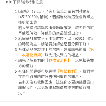
▶▶下標前請特別注意
因超商（7-11、全家）每筆訂單有材積限制
(45*30*30的箱裝)，若超過材積這邊會告知之
後拆單出貨，
若大量購買請與客服先聯繫確認，減少你的訂
單處理時效，降低你的商品延誤出貨。
若同筆訂單有不同出貨時間，以【較晚】出貨
的時間為主，請購買前評估是否分開下訂
。
各種商品在製作上的限制，建議請先觀看
【第
一次購物須知】
以免損失雙方的權益。
請先了解我們的
【
退換貨流程
】
，以免損失雙
方的權益。
有任何問題都可以選擇
【聯繫我們】
，我們會
在看到資訊的時候盡快回覆你的訊息，
若多天沒有收到回應，建議你多更換幾個窗口
聯繫我們，以免系統漏訊造成雙方的權益損
失。