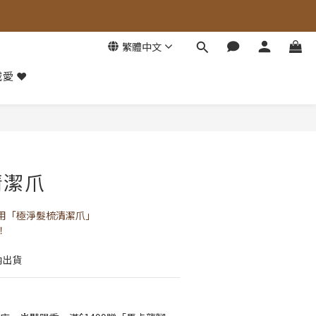
繁體中文
愛 ❤️
立即購買
清潔爪
用「極淨髮梳清潔爪」
！
內出貨