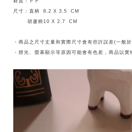
材質：ＰＰ
尺寸：直柄
8.2
X
3.5
CM
胡蘆柄
10
X
2
.7
CM
・商品之尺寸丈量和實際尺寸會有些許誤差(一般於
・燈光、螢幕顯示等原因可能會有色差，商品
以實