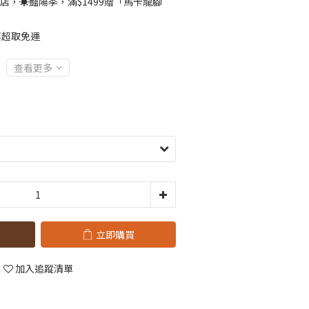
店，☀️豔陽季，滿$1499贈「馬卡龍腳
」
享超取免運
查看更多
立即購買
加入追蹤清單