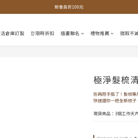
全館，滿888超取免運｜滿1500宅配免運 
全館現貨商品，3個工作天內出貨
全館，滿888超取免運｜滿1500宅配免運 
生活倉庫訂製
⏰限時折扣
插畫聯名
禮物推薦
微瑕不減
極淨髮梳
別再用手摳了！髮梳專
快速還你一把全新梳子
現貨商品：3個工作天