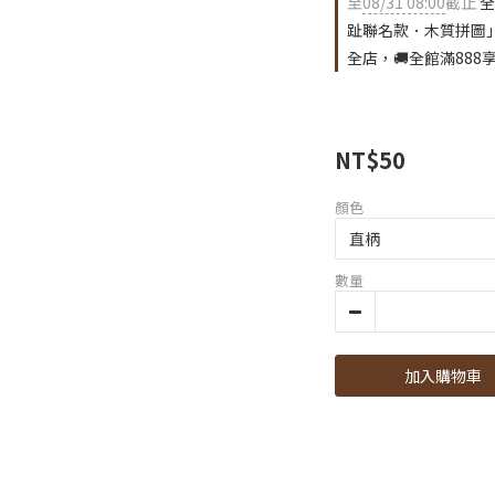
至
08/31 08:00
截止
全
趾聯名款．木質拼圖
全店，🚚全館滿888
NT$50
顏色
數量
加入購物車