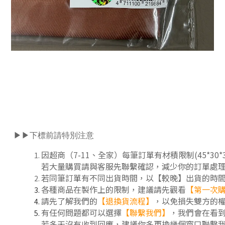
▶▶下標前請特別注意
因超商（7-11、全家）每筆訂單有材積限制(45*3
若大量購買請與客服先聯繫確認，減少你的訂單處
若同筆訂單有不同出貨時間，以【較晚】出貨的時
各種商品在製作上的限制，建議請先觀看
【第一次
請先了解我們的
【
退換貨流程
】
，以免損失雙方的
有任何問題都可以選擇
【聯繫我們】
，我們會在看
若多天沒有收到回應，建議你多更換幾個窗口聯繫