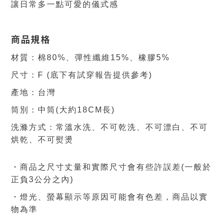
讓日常多一點可愛的儀式感
商品規格
材質：棉80%
、彈性纖維15%
、橡膠5%
尺寸：F (底下有試穿報告提供參考)
產地：台灣
筒別：中筒(大約18CM長
)
洗滌方式：
常溫水洗
、不可乾洗
、不可漂白
、不可
烘乾
、不可熨燙
・商品之尺寸丈量和實際尺寸會有些許誤差(一般於
正負3公分之內)
・燈光、螢幕顯示等原因可能會有色差，商品
以實
物為準