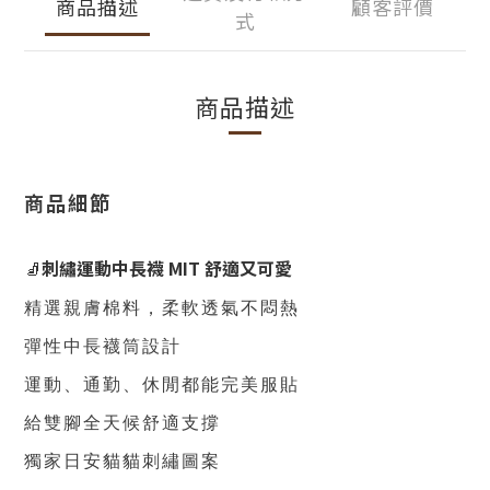
商品描述
顧客評價
式
商品描述
商品細節
🧦
刺繡運動中長襪 MIT 舒適又可愛
精選親膚棉料，柔軟透氣不悶熱
彈性中長襪筒設計
運動
、
通勤
、
休閒都能完美服貼
給雙腳全天候舒適支撐
獨家日安貓貓刺繡圖案